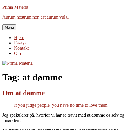
Videre
Prima Materia
til
Aurum nostrum non est aurum vulgi
indhold
Menu
Hjem
Essays
Kontakt
Om
Tag:
at dømme
Om at dømme
If you judge people, you have no time to love them.
Jeg spekulerer på, hvorfor vi har så travlt med at dømme os selv og
hinanden?