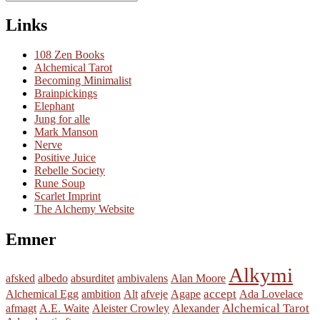
Søg
efter:
Links
108 Zen Books
Alchemical Tarot
Becoming Minimalist
Brainpickings
Elephant
Jung for alle
Mark Manson
Nerve
Positive Juice
Rebelle Society
Rune Soup
Scarlet Imprint
The Alchemy Website
Emner
Alkymi
afsked
albedo
absurditet
ambivalens
Alan Moore
accept
Alchemical Egg
ambition
Alt
afveje
Agape
Ada Lovelace
Alchemical Tarot
afmagt
A.E. Waite
Aleister Crowley
Alexander