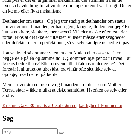
Muligvis er det en urgammel mekanisme, der stammer fra en tid
hvor vi havde brug for at vurdere om noget ukendt var farligt. Det er
en kæmp eller flygt mekanisme.
Det handler om status. Og jeg tror stadig at det handler om status
når vi dømmer hinanden; er han rigere, klogere, flottere end jeg? Er
hun smukkere, slankere, mere sexet? Vi leder måske efter tegn der
fortæller os at det ikke er tilfældet, vi leder måske efter svagheder
eller defekter eller imperfektioner, så vi selv kan føle os bedre tilpas.
Uanset hvad så dømmer vi enten den Anden eller os selv. Eller
begge dele på én og samme tid. Og dommen hjælper os til hvad – at
føle os bedre tilpas? Eller omvendt til at føle os underlegne? Det
foregår lynhurtigt og ubevidst, og vi når ofte slet ikke selv at
opdage, hvad der er på færde.
Men når vi dømmer os selv og hinanden – er det – som Mother
Teresa siger – ikke muligt at elske samtidigt. Hverken os selv eller
andre.
Forfatter
Udgivet
Tags
til
Kristine Gazel
30. marts 2013
at dømme
,
kærlighed
1 kommentar
Om
at
Søg
dømm
Søg