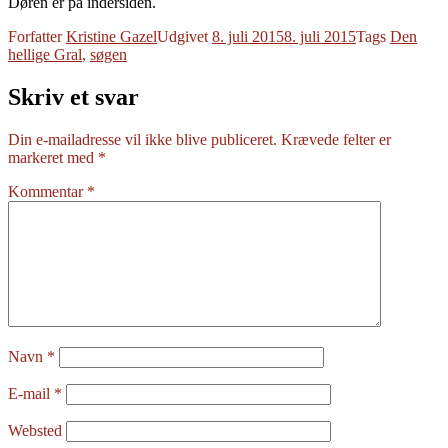
Døren er på indersiden.
Forfatter
Kristine Gazel
Udgivet
8. juli 2015
8. juli 2015
Tags
Den
hellige Gral
,
søgen
Skriv et svar
Din e-mailadresse vil ikke blive publiceret.
Krævede felter er
markeret med
*
Kommentar
*
Navn
*
E-mail
*
Websted