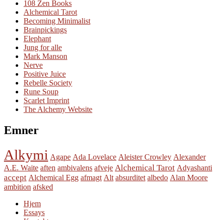
108 Zen Books
Alchemical Tarot
Becoming Minimalist
Brainpickings
Elephant
Jung for alle
Mark Manson
Nerve
Positive Juice
Rebelle Society
Rune Soup
Scarlet Imprint
The Alchemy Website
Emner
Alkymi
Agape
Ada Lovelace
Aleister Crowley
Alexander
Alchemical Tarot
A.E. Waite
aften
ambivalens
afveje
Adyashanti
accept
Alchemical Egg
afmagt
Alt
absurditet
albedo
Alan Moore
ambition
afsked
Hjem
Essays