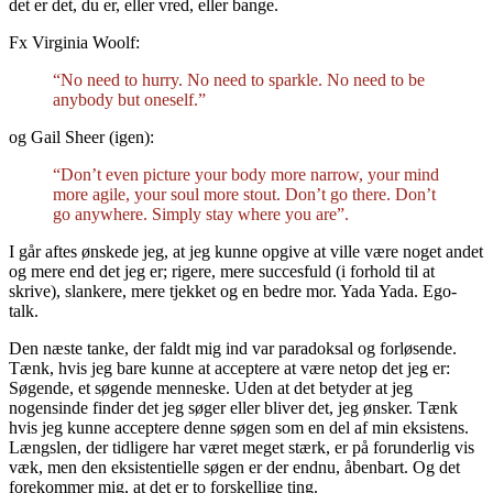
det er det, du er, eller vred, eller bange.
Fx Virginia Woolf:
“No need to hurry. No need to sparkle. No need to be
anybody but oneself.”
og Gail Sheer (igen):
“Don’t even picture your body more narrow, your mind
more agile, your soul more stout. Don’t go there. Don’t
go anywhere. Simply stay where you are”.
I går aftes ønskede jeg, at jeg kunne opgive at ville være noget andet
og mere end det jeg er; rigere, mere succesfuld (i forhold til at
skrive), slankere, mere tjekket og en bedre mor. Yada Yada. Ego-
talk.
Den næste tanke, der faldt mig ind var paradoksal og forløsende.
Tænk, hvis jeg bare kunne at acceptere at være netop det jeg er:
Søgende, et søgende menneske. Uden at det betyder at jeg
nogensinde finder det jeg søger eller bliver det, jeg ønsker. Tænk
hvis jeg kunne acceptere denne søgen som en del af min eksistens.
Længslen, der tidligere har været meget stærk, er på forunderlig vis
væk, men den eksistentielle søgen er der endnu, åbenbart. Og det
forekommer mig, at det er to forskellige ting.