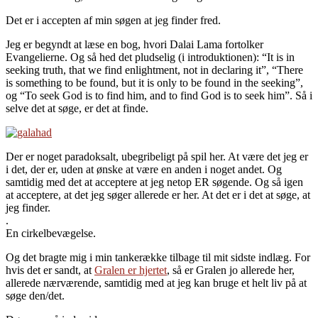
Det er i accepten af min søgen at jeg finder fred.
Jeg er begyndt at læse en bog, hvori Dalai Lama fortolker
Evangelierne. Og så hed det pludselig (i introduktionen): “It is in
seeking truth, that we find enlightment, not in declaring it”, “There
is something to be found, but it is only to be found in the seeking”,
og “To seek God is to find him, and to find God is to seek him”. Så i
selve det at søge, er det at finde.
Der er noget paradoksalt, ubegribeligt på spil her. At være det jeg er
i det, der er, uden at ønske at være en anden i noget andet. Og
samtidig med det at acceptere at jeg netop ER søgende. Og så igen
at acceptere, at det jeg søger allerede er her. At det er i det at søge, at
jeg finder.
.
En cirkelbevægelse.
Og det bragte mig i min tankerække tilbage til mit sidste indlæg. For
hvis det er sandt, at
Gralen er hjertet
, så er Gralen jo allerede her,
allerede nærværende, samtidig med at jeg kan bruge et helt liv på at
søge den/det.