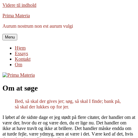
Videre til indhold
Prima Materia
Aurum nostrum non est aurum vulgi
Menu
Hjem
Essays
Kontakt
Om
Om at søge
Bed, så skal der gives jer; søg, så skal I finde; bank på,
så skal der lukkes op for jer.
I løbet af de sidste dage er jeg stødt på flere citater, der handler om at
være der, hvor du er og være den, du er lige nu. Det handler om
ikke at have travlt og ikke at brillere. Det handler måske endda om
at turde fejle, være ydmyg, men at være i det. Være ked af det, hvis