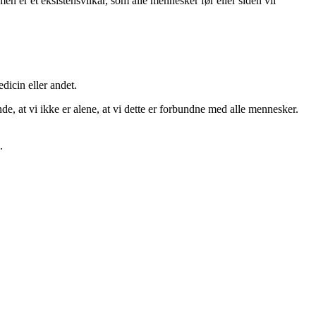
en er et eksistensvilkår, som alle mennesker før eller siden vil
dicin eller andet.
de, at vi ikke er alene, at vi dette er forbundne med alle mennesker.
.