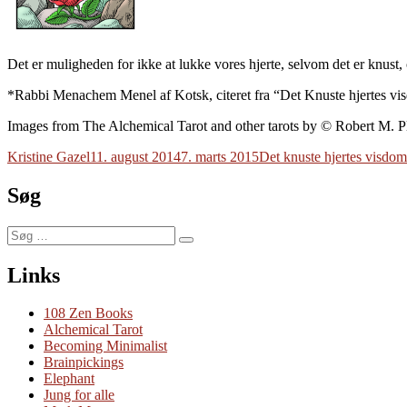
Det er muligheden for ikke at lukke vores hjerte, selvom det er knust,
*Rabbi Menachem Menel af Kotsk, citeret fra “Det Knuste hjertes vi
Images from The Alchemical Tarot and other tarots by © Robert M. Pl
Forfatter
Udgivet
Tags
Kristine Gazel
11. august 2014
7. marts 2015
Det knuste hjertes visdom
Søg
Søg
Søg
efter:
Links
108 Zen Books
Alchemical Tarot
Becoming Minimalist
Brainpickings
Elephant
Jung for alle