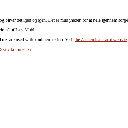
 og bliver det igen og igen. Det er muligheden for at hele igennem sorg
sdom” af Lars Muhl
ace, are used with kind permission. Visit
the Alchemical Tarot website
.
til
Skriv kommentar
Om
meningløshed,
mening
–
og
mod
II