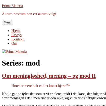
Videre
Prima Materia
til
Aurum nostrum non est aurum vulgi
indhold
Menu
Hjem
Essays
Kontakt
Om
Series:
mod
Om meningløshed, mening – og mod II
“Intet er mere helt end et knust hjerte”*
Nogle gange føles det som at vi er alene, midt i det kaos, der følger n
efter meningen i det, men finder den ikke, og vi føler os håbløst ens