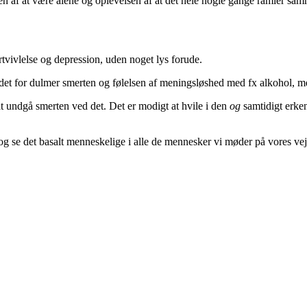
lsen af at være alene og oplevelsen af at det hele nogle gange ramler samm
tvivlelse og depression, uden noget lys forude.
det for dulmer smerten og følelsen af meningsløshed med fx alkohol, me
 at undgå smerten ved det. Det er modigt at hvile i den
og
samtidigt erken
 og se det basalt menneskelige i alle de mennesker vi møder på vores vej