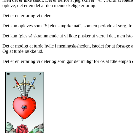
Men det er ikke sandt. Det er derfor at jeg skriver *vi*. Fordi at føle
opleve, det er en del af den menneskelige erfaring.
Det er en erfaring vi deler.
Det kan opleves som “Sjælens mørke nat”, som en periode af sorg, for
Det kan føles så skræmmende at vi ikke ønsker at være i det, men iste
Det er modigt at turde hvile i meningsløsheden, istedet for at forsøge
Og at turde række ud.
Det er en erfaring vi deler og som gør det muligt for os at føle empati