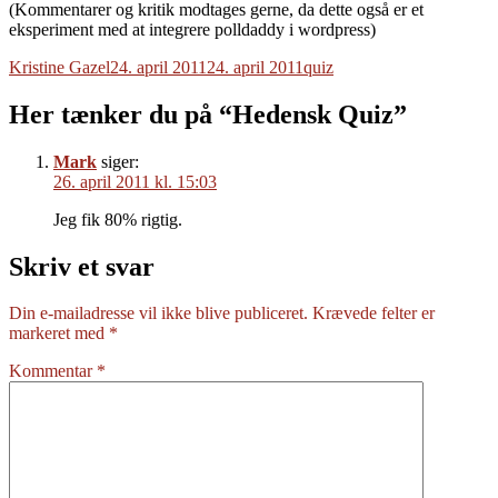
(Kommentarer og kritik modtages gerne, da dette også er et
eksperiment med at integrere polldaddy i wordpress)
Forfatter
Udgivet
Tags
Kristine Gazel
24. april 2011
24. april 2011
quiz
Her tænker du på “Hedensk Quiz”
Mark
siger:
26. april 2011 kl. 15:03
Jeg fik 80% rigtig.
Skriv et svar
Din e-mailadresse vil ikke blive publiceret.
Krævede felter er
markeret med
*
Kommentar
*