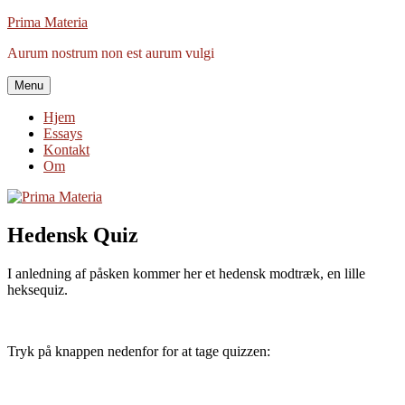
Videre
Prima Materia
til
Aurum nostrum non est aurum vulgi
indhold
Menu
Hjem
Essays
Kontakt
Om
Hedensk Quiz
I anledning af påsken kommer her et hedensk modtræk, en lille
heksequiz.
Tryk på knappen nedenfor for at tage quizzen: