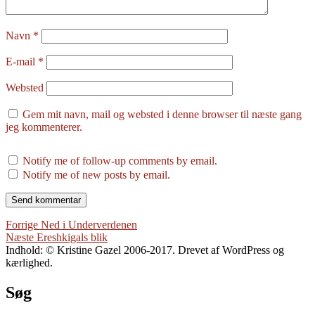
Navn
*
E-mail
*
Websted
Gem mit navn, mail og websted i denne browser til næste gang
jeg kommenterer.
Notify me of follow-up comments by email.
Notify me of new posts by email.
Indlægsnavigation
Forrige
Forrige
Ned i Underverdenen
Næste
indlæg:
Næste
Ereshkigals blik
indlæg:
Indhold: © Kristine Gazel 2006-2017. Drevet af WordPress og
kærlighed.
Søg