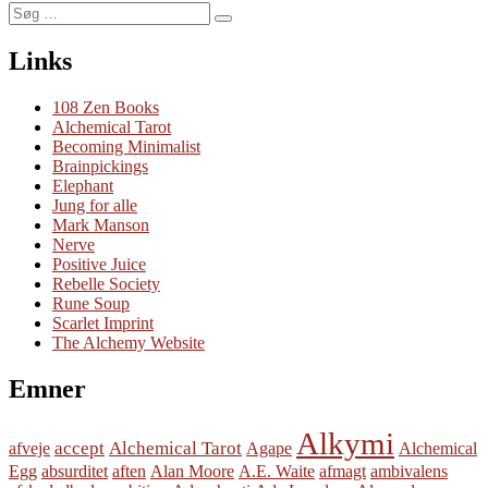
Søg
Søg
efter:
Links
108 Zen Books
Alchemical Tarot
Becoming Minimalist
Brainpickings
Elephant
Jung for alle
Mark Manson
Nerve
Positive Juice
Rebelle Society
Rune Soup
Scarlet Imprint
The Alchemy Website
Emner
Alkymi
accept
Alchemical Tarot
afveje
Agape
Alchemical
Egg
absurditet
aften
Alan Moore
A.E. Waite
afmagt
ambivalens