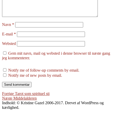
Navn
*
E-mail
*
Websted
Gem mit navn, mail og websted i denne browser til næste gang
jeg kommenterer.
Notify me of follow-up comments by email.
Notify me of new posts by email.
Indlægsnavigation
Forrige
Forrige
Tarot som spirituel sti
Næste
indlæg:
Næste
Middelalderen
indlæg:
Indhold: © Kristine Gazel 2006-2017. Drevet af WordPress og
kærlighed.