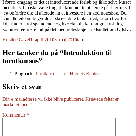
I første omgang er det et introducerende forløb og ikke selve kurset,
men der vil måske være ting, du kommer til at tænke på. Derfor vil
jeg opfordre dig til allerede nu at investere i en god notesbog. Du
kan allerede nu begynde at skrive dine tanker ned; fx om hvorfor
DU finder tarot spændende og hvordan du kan bruge tarot. Jeg
kommer nærmere ind på det med notesbogen i afsnittet om Udstyr.
Forfatter
Udgivet
Tags
Kristine Gazel
1. april 2010
3. maj 2010
tarot
Her tænker du på “Introduktion til
tarotkursus”
Pingback:
Tarotkursus start | Hjertets Renhed
Skriv et svar
Din e-mailadresse vil ikke blive publiceret.
Krævede felter er
markeret med
*
Kommentar
*