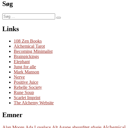
Søg
Søg
Søg
efter:
Links
108 Zen Books
Alchemical Tarot
Becoming Minimalist
Brainpickings
Elephant
Jung for alle
Mark Manson
Nerve
Positive Juice
Rebelle Society
Rune Soup
Scarlet Imprint
The Alchemy Website
Emner
Alchemical
Alan Moore
Ada Lovelace
Alt
Agape
absurditet
afveje