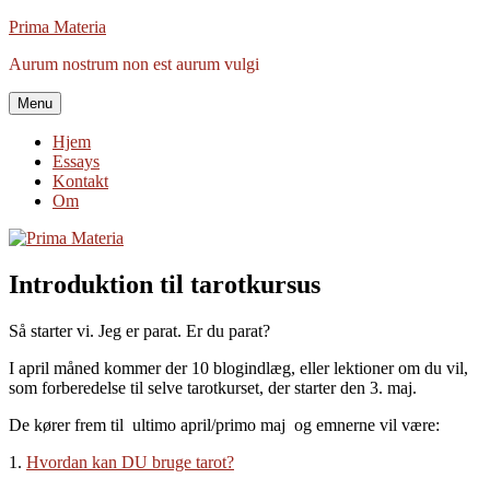
Videre
Prima Materia
til
Aurum nostrum non est aurum vulgi
indhold
Menu
Hjem
Essays
Kontakt
Om
Introduktion til tarotkursus
Så starter vi. Jeg er parat. Er du parat?
I april måned kommer der 10 blogindlæg, eller lektioner om du vil,
som forberedelse til selve tarotkurset, der starter den 3. maj.
De kører frem til ultimo april/primo maj og emnerne vil være:
1.
Hvordan kan DU bruge tarot?