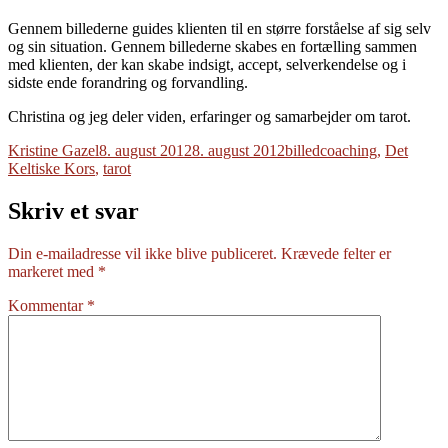
Gennem billederne guides klienten til en større forståelse af sig selv
og sin situation. Gennem billederne skabes en fortælling sammen
med klienten, der kan skabe indsigt, accept, selverkendelse og i
sidste ende forandring og forvandling.
Christina og jeg deler viden, erfaringer og samarbejder om tarot.
Forfatter
Udgivet
Tags
Kristine Gazel
8. august 2012
8. august 2012
billedcoaching
,
Det
Keltiske Kors
,
tarot
Skriv et svar
Din e-mailadresse vil ikke blive publiceret.
Krævede felter er
markeret med
*
Kommentar
*