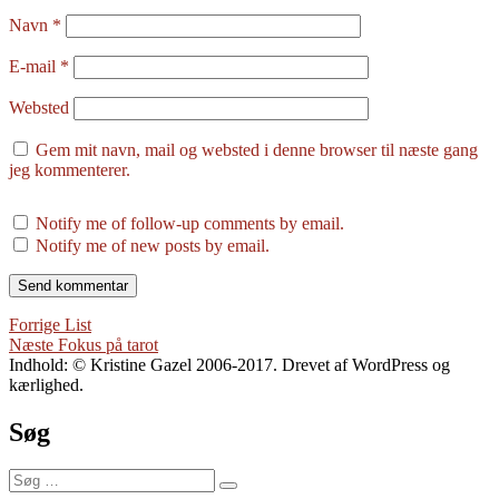
Navn
*
E-mail
*
Websted
Gem mit navn, mail og websted i denne browser til næste gang
jeg kommenterer.
Notify me of follow-up comments by email.
Notify me of new posts by email.
Indlægsnavigation
Forrige
Forrige
List
Næste
indlæg:
Næste
Fokus på tarot
indlæg:
Indhold: © Kristine Gazel 2006-2017. Drevet af WordPress og
kærlighed.
Søg
Søg
Søg
efter: