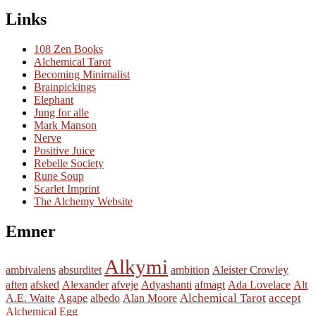
Links
108 Zen Books
Alchemical Tarot
Becoming Minimalist
Brainpickings
Elephant
Jung for alle
Mark Manson
Nerve
Positive Juice
Rebelle Society
Rune Soup
Scarlet Imprint
The Alchemy Website
Emner
Alkymi
ambivalens
absurditet
ambition
Aleister Crowley
aften
afsked
Alexander
afveje
Adyashanti
afmagt
Ada Lovelace
Alt
Alchemical Tarot
accept
A.E. Waite
Agape
albedo
Alan Moore
Alchemical Egg