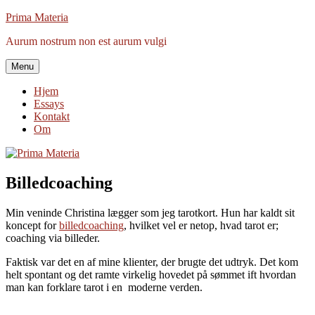
Videre
Prima Materia
til
Aurum nostrum non est aurum vulgi
indhold
Menu
Hjem
Essays
Kontakt
Om
Billedcoaching
Min veninde Christina lægger som jeg tarotkort. Hun har kaldt sit
koncept for
billedcoaching
, hvilket vel er netop, hvad tarot er;
coaching via billeder.
Faktisk var det en af mine klienter, der brugte det udtryk. Det kom
helt spontant og det ramte virkelig hovedet på sømmet ift hvordan
man kan forklare tarot i en moderne verden.