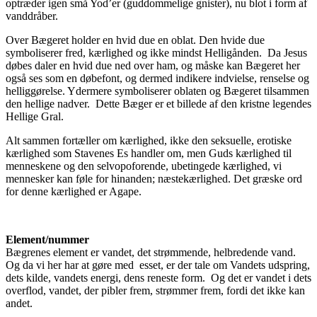
optræder igen små Yod’er (guddommelige gnister), nu blot i form af
vanddråber.
Over Bægeret holder en hvid due en oblat. Den hvide due
symboliserer fred, kærlighed og ikke mindst Helligånden. Da Jesus
døbes daler en hvid due ned over ham, og måske kan Bægeret her
også ses som en døbefont, og dermed indikere indvielse, renselse og
helliggørelse. Ydermere symboliserer oblaten og Bægeret tilsammen
den hellige nadver. Dette Bæger er et billede af den kristne legendes
Hellige Gral.
Alt sammen fortæller om kærlighed, ikke den seksuelle, erotiske
kærlighed som Stavenes Es handler om, men Guds kærlighed til
menneskene og den selvopoforende, ubetingede kærlighed, vi
mennesker kan føle for hinanden; næstekærlighed. Det græske ord
for denne kærlighed er Agape.
Element/nummer
Bægrenes element er vandet, det strømmende, helbredende vand.
Og da vi her har at gøre med esset, er der tale om Vandets udspring,
dets kilde, vandets energi, dens reneste form. Og det er vandet i dets
overflod, vandet, der pibler frem, strømmer frem, fordi det ikke kan
andet.