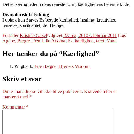
Det er kærligheden i dens reneste form, kærlighedens helende kilde.
Divinatorisk betydning
I oplæg kan Staves Es betyde kærlighed, healing, kreativitet,
renselse, spiritualitet, det Hellige.
Forfatter
Kristine Gazel
Udgivet
27. maj 2010
7. februar 2011
Tags
Agape
,
Bægre
,
Den Lille Arkana
,
Es
,
kærlighed
,
tarot
,
Vand
Her tænker du på “Kærlighed”
Pingback:
Fire Bægre | Hjertets Visdom
Skriv et svar
Din e-mailadresse vil ikke blive publiceret.
Krævede felter er
markeret med
*
Kommentar
*