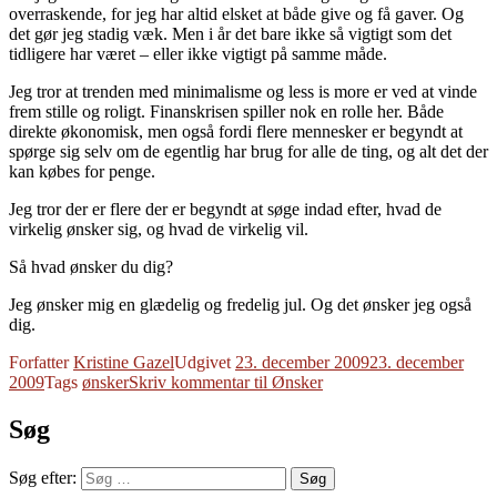
overraskende, for jeg har altid elsket at både give og få gaver. Og
det gør jeg stadig væk. Men i år det bare ikke så vigtigt som det
tidligere har været – eller ikke vigtigt på samme måde.
Jeg tror at trenden med minimalisme og less is more er ved at vinde
frem stille og roligt. Finanskrisen spiller nok en rolle her. Både
direkte økonomisk, men også fordi flere mennesker er begyndt at
spørge sig selv om de egentlig har brug for alle de ting, og alt det der
kan købes for penge.
Jeg tror der er flere der er begyndt at søge indad efter, hvad de
virkelig ønsker sig, og hvad de virkelig vil.
Så hvad ønsker du dig?
Jeg ønsker mig en glædelig og fredelig jul. Og det ønsker jeg også
dig.
Forfatter
Kristine Gazel
Udgivet
23. december 2009
23. december
2009
Tags
ønsker
Skriv kommentar
til Ønsker
Søg
Søg efter:
Søg