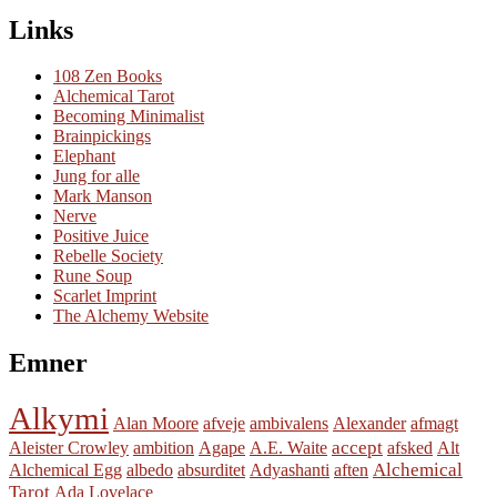
Links
108 Zen Books
Alchemical Tarot
Becoming Minimalist
Brainpickings
Elephant
Jung for alle
Mark Manson
Nerve
Positive Juice
Rebelle Society
Rune Soup
Scarlet Imprint
The Alchemy Website
Emner
Alkymi
Alan Moore
afveje
ambivalens
Alexander
afmagt
accept
Aleister Crowley
ambition
Agape
A.E. Waite
afsked
Alt
Alchemical
Alchemical Egg
albedo
absurditet
Adyashanti
aften
Tarot
Ada Lovelace