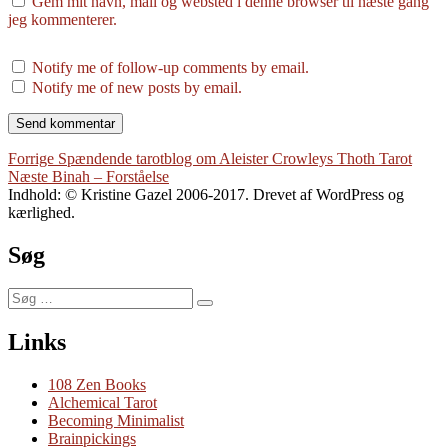
Gem mit navn, mail og websted i denne browser til næste gang
jeg kommenterer.
Notify me of follow-up comments by email.
Notify me of new posts by email.
Indlægsnavigation
Forrige
Forrige
Spændende tarotblog om Aleister Crowleys Thoth Tarot
Næste
indlæg:
Næste
Binah – Forståelse
indlæg:
Indhold: © Kristine Gazel 2006-2017. Drevet af WordPress og
kærlighed.
Søg
Søg
Søg
efter:
Links
108 Zen Books
Alchemical Tarot
Becoming Minimalist
Brainpickings