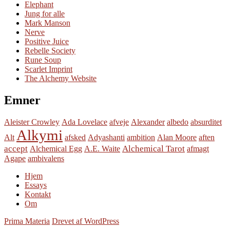
Elephant
Jung for alle
Mark Manson
Nerve
Positive Juice
Rebelle Society
Rune Soup
Scarlet Imprint
The Alchemy Website
Emner
Aleister Crowley
Ada Lovelace
afveje
Alexander
albedo
absurditet
Alkymi
Alt
afsked
Adyashanti
ambition
Alan Moore
aften
accept
Alchemical Tarot
Alchemical Egg
A.E. Waite
afmagt
Agape
ambivalens
Hjem
Essays
Kontakt
Om
Prima Materia
Drevet af WordPress