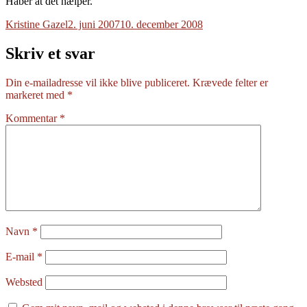
Håber at det hælper.
Forfatter
Udgivet
Kristine Gazel
2. juni 2007
10. december 2008
Skriv et svar
Din e-mailadresse vil ikke blive publiceret.
Krævede felter er
markeret med
*
Kommentar
*
Navn
*
E-mail
*
Websted