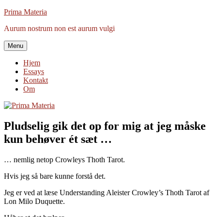
Videre
Prima Materia
til
Aurum nostrum non est aurum vulgi
indhold
Menu
Hjem
Essays
Kontakt
Om
Pludselig gik det op for mig at jeg måske
kun behøver ét sæt …
… nemlig netop Crowleys Thoth Tarot.
Hvis jeg så bare kunne forstå det.
Jeg er ved at læse Understanding Aleister Crowley’s Thoth Tarot af
Lon Milo Duquette.