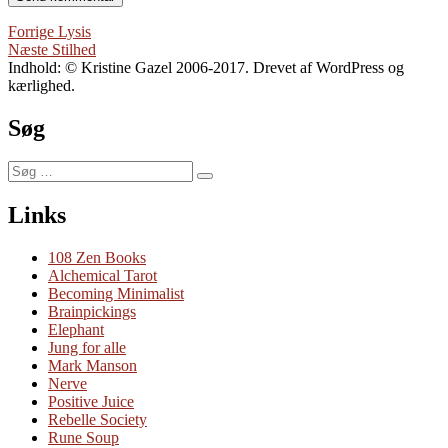
Indlægsnavigation
Forrige
Forrige
Lysis
Næste
indlæg:
Næste
Stilhed
indlæg:
Indhold: © Kristine Gazel 2006-2017. Drevet af WordPress og
kærlighed.
Søg
Søg
Søg
efter:
Links
108 Zen Books
Alchemical Tarot
Becoming Minimalist
Brainpickings
Elephant
Jung for alle
Mark Manson
Nerve
Positive Juice
Rebelle Society
Rune Soup