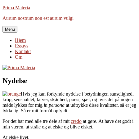
Videre
Prima Materia
til
Aurum nostrum non est aurum vulgi
indhold
Menu
Hjem
Essays
Kontakt
Om
Nydelse
Hvis jeg kan forkynde nydelse i betydningen sanselighed,
krop, sensualitet, farver, skønhed, poesi, sjæl, og hvis det på nogen
måde lykkes for mig
in persona
at udtrykke disse kvaliteter, så er jeg
lykkelig. Så er mit formål opfyldt.
For det har med alle tre dele af mit
credo
at gøre. At have det godt i
min væren, at stråle og at elske og blive elsket.
At elske livet.