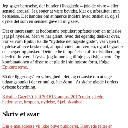
Jeg søger beruselse, der bunder i livsglæde – joie de vivre – eller
sensuel arousal. Jeg søger at være bevidst, klar og uforgiftet i min
beruselse. Det handler om at mærke indefra hvad ønsket er, og så
dyrke det som en sensuel gave til mig selv.
Det er interessant, at hedonisme populært opfattes som en tøjlesløs
jagt på nydelse. Men vi har glemt, hvad det egentlig dækker over.
For selvom Epikur kaldte “nydelse det højeste gode”, var vejen til
nydelse at leve beskedent, at opnå viden om verden, og at begrænse
ens begær og ønsker. Dette ledte til opnåelsen af fredfyldthed, og
ideelt til fravær af fysisk [og kunne jeg tilføje psykisk] smerte. Og
kombinationen af disse to er glæde i sin højeste form, ifølge
Epikurærerne
.
Så der ligger også en ydmyghed i det, og et ønske om at tage
udgangspunkt i der er muligt, her & nu. At skabe glæde i ordets
dybeste betydning.
Forfatter
Udgivet
Tags
Kristine Gazel
30. juli 2016
13. august 2017
credo
,
glæde
,
hedonisme
,
kroppen
,
nydelse
,
Sjæl
,
skønhed
Skriv et svar
Din e-mailadresse vil ikke blive publiceret.
Krævede felter er