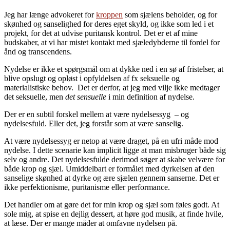
Jeg har længe advokeret for
kroppen
som sjælens beholder, og for
skønhed og sanselighed for deres eget skyld, og ikke som led i et
projekt, for det at udvise puritansk kontrol. Det er et af mine
budskaber, at vi har mistet kontakt med sjæledybderne til fordel for
ånd og transcendens.
Nydelse er ikke et spørgsmål om at dykke ned i en sø af fristelser, at
blive opslugt og opløst i opfyldelsen af fx seksuelle og
materialistiske behov. Det er derfor, at jeg med vilje ikke medtager
det seksuelle, men
det sensuelle
i min definition af nydelse.
Der er en subtil forskel mellem at være nydelsessyg – og
nydelsesfuld. Eller det, jeg forstår som at være sanselig.
At være nydelsessyg er netop at være draget, på en ufri måde mod
nydelse. I dette scenarie kan implicit ligge at man misbruger både sig
selv og andre. Det nydelsesfulde derimod søger at skabe velvære for
både krop og sjæl. Umiddelbart er formålet med dyrkelsen af den
sanselige skønhed at dyrke og ære sjælen gennem sanserne. Det er
ikke perfektionisme, puritanisme eller performance.
Det handler om at gøre det for min krop og sjæl som føles godt. At
sole mig, at spise en dejlig dessert, at høre god musik, at finde hvile,
at læse. Der er mange måder at omfavne nydelsen på.