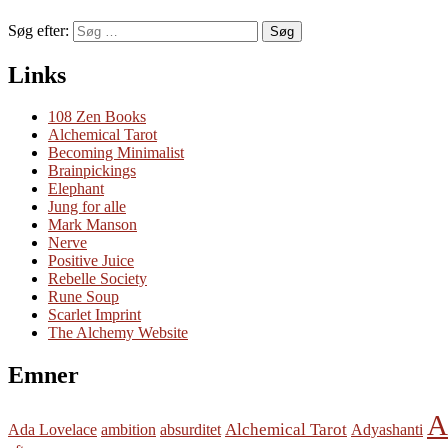
Søg efter:
Søg
Links
108 Zen Books
Alchemical Tarot
Becoming Minimalist
Brainpickings
Elephant
Jung for alle
Mark Manson
Nerve
Positive Juice
Rebelle Society
Rune Soup
Scarlet Imprint
The Alchemy Website
Emner
A
Alchemical Tarot
Ada Lovelace
ambition
absurditet
Adyashanti