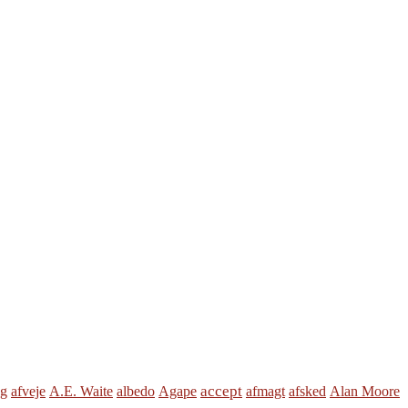
accept
gg
afveje
A.E. Waite
albedo
Agape
afmagt
afsked
Alan Moore