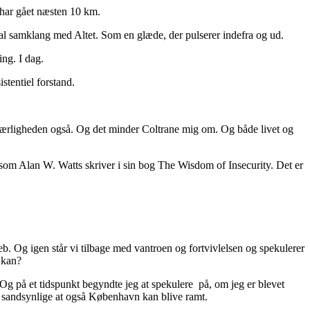
g har gået næsten 10 km.
total samklang med Altet. Som en glæde, der pulserer indefra og ud.
ing. I dag.
istentiel forstand.
r kærligheden også. Og det minder Coltrane mig om. Og både livet og
, som Alan W. Watts skriver i sin bog The Wisdom of Insecurity. Det er
reb. Og igen står vi tilbage med vantroen og fortvivlelsen og spekulerer
 kan?
Og på et tidspunkt begyndte jeg at spekulere på, om jeg er blevet
og sandsynlige at også København kan blive ramt.