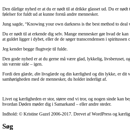
Den dårlige nyhed er at du er nødt til at drikke glasset ud. Du er nødt 
følelser for fuldt ud at kunne forstå andre mennesker.
Jung sagde, “Knowing your own darkness is the best method to deal 
Du er nødt til at erkende dig selv. Mange mennesker gør hvad de kan f
at guldet ligger i dybet, eller de de søger transcendensen i spiritussen
Jeg kender begge flugtveje til fulde.
Den gode nyhed er at du gerne må være glad, lykkelig, livsberuset, ogs
sin værste side – igen.
Fordi den glæde,
din
livsglæde og din kærlighed og din lykke, er dit
samhørigheden med de mennesker, du holder inderligt af.
Livet og kærligheden er stor, større end vi tror, og nogen sinde kan b
hvordan Døden møder dig i Samarkand – eller andre steder.
Indhold: © Kristine Gazel 2006-2017. Drevet af WordPress og kærli
Søg