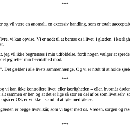
***
r og vil være en anomali, en excessiv handling, som er totalt uacceptabel
vre, vi kan opvise. Vi er nødt til at beruse os i livet, i glæden, i kærlig
r.
rygt, jeg vil ikke begrænses i min udfoldelse, fordi nogen vælger at spr
 det jeg retter min bevidsthed mod.
. Det gælder i alle livets sammenhænge. Og vi er nødt til at holde sjæl
***
g vi kan ikke kontrollere livet, eller kærligheden – eller, hvornår døden 
lt sammen er her, og at det er lige så stor en del af os som livet selv, so
også er OS, er vi ikke i stand til at føle medfølelse.
g glæden er begge livsvilkår, som vi tager med os. Vreden, sorgen og ras
***