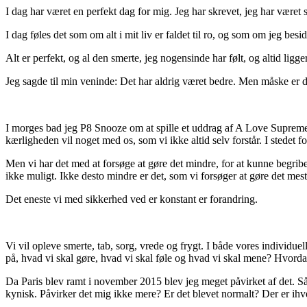
I dag har været en perfekt dag for mig. Jeg har skrevet, jeg har været
I dag føles det som om alt i mit liv er faldet til ro, og som om jeg be
Alt er perfekt, og al den smerte, jeg nogensinde har følt, og altid ligg
Jeg sagde til min veninde: Det har aldrig været bedre. Men måske er de
I morges bad jeg P8 Snooze om at spille et uddrag af A Love Supreme 
kærligheden vil noget med os, som vi ikke altid selv forstår. I stedet f
Men vi har det med at forsøge at gøre det mindre, for at kunne begribe
ikke muligt. Ikke desto mindre er det, som vi forsøger at gøre det mes
Det eneste vi med sikkerhed ved er konstant er forandring.
Vi vil opleve smerte, tab, sorg, vrede og frygt. I både vores individue
på, hvad vi skal gøre, hvad vi skal føle og hvad vi skal mene? Hvordan
Da Paris blev ramt i november 2015 blev jeg meget påvirket af det. Så
kynisk. Påvirker det mig ikke mere? Er det blevet normalt? Der er ihve