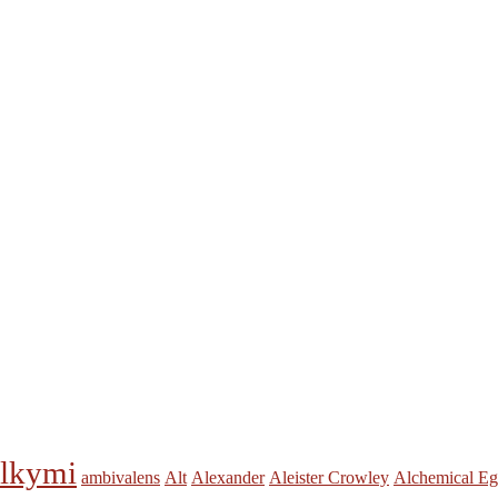
lkymi
ambivalens
Alt
Alexander
Aleister Crowley
Alchemical E