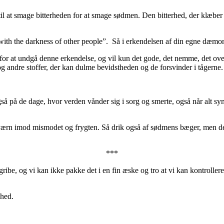
til at smage bitterheden for at smage sødmen. Den bitterhed, der klæber ti
with the darkness of other people”. Så i erkendelsen af din egne dæ
or at undgå denne erkendelse, og vil kun det gode, det nemme, det over
 og andre stoffer, der kan dulme bevidstheden og de forsvinder i tågerne.
å på de dage, hvor verden vånder sig i sorg og smerte, også når alt syn
 værn imod mismodet og frygten. Så drik også af sødmens bæger, men den
***
egribe, og vi kan ikke pakke det i en fin æske og tro at vi kan kontrolle
ghed.