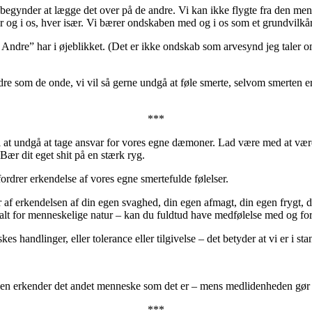
g begynder at lægge det over på de andre. Vi kan ikke flygte fra den menn
for og i os, hver især. Vi bærer ondskaben med og i os som et grundvilkå
dre” har i øjeblikket. (Det er ikke ondskab som arvesynd jeg taler om,
ndre som de onde, vi vil så gerne undgå at føle smerte, selvom smerten 
***
il at undgå at tage ansvar for vores egne dæmoner. Lad være med at være
Bær dit eget shit på en stærk ryg.
rdrer erkendelse af vores egne smertefulde følelser.
af erkendelsen af din egen svaghed, din egen afmagt, din egen frygt, di
alt for menneskelige natur – kan du fuldtud have medfølelse med og fo
s handlinger, eller tolerance eller tilgivelse – det betyder at vi er i st
sen erkender det andet menneske som det er – mens medlidenheden gør d
***