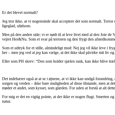
Er det blevet normalt?
Jeg tror ikke, at vi nogensinde skal acceptere det som normalt. Terror e
ligeglad, ufølsom.
Men på den anden side; vi er nødt til at leve livet med al den Joie de Vi
vejret Her&Nu. Som et svar på terroren og den frygt den afstedkomme
Som et udtryk for et stille, almindeligt mod: Nej jeg vil ikke leve i f
her – men jeg ved at
jeg
kan vælge, at det ikke skal påvirke mit liv og
Eller som PH skrev: “Den som holder sjælen rank, kan ikke blive træl”
Det indebærer også at at se i øjnene, at vi ikke kan undgå forandring, o
sorgen og vreden – ikke bare muligheden af disse tilstande, men at det a
møder et andet, som kysset, som glæden. For uden at forstå at alt dette 
For mig er det en vigtig pointe, at der ikke er nogen flugt. Smerten o
natur.