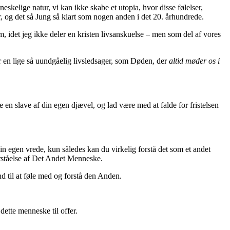
eskelige natur, vi kan ikke skabe et utopia, hvor disse følelser,
r, og det så Jung så klart som nogen anden i det 20. århundrede.
 idet jeg ikke deler en kristen livsanskuelse – men som del af vores
er en lige så uundgåelig livsledsager, som Døden, der
altid møder os i
 en slave af din egen djævel, og lad være med at falde for fristelsen
n egen vrede, kun således kan du virkelig forstå det som et andet
rståelse af Det Andet Menneske.
and til at føle med og forstå den Anden.
ette menneske til offer.