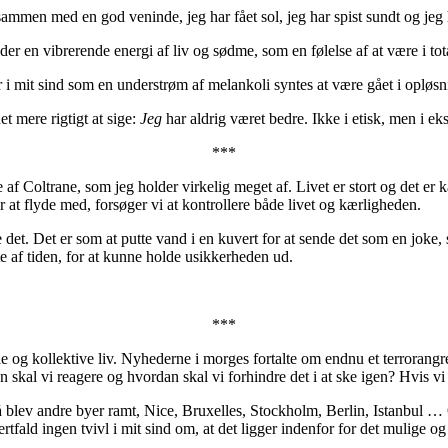
 sammen med en god veninde, jeg har fået sol, jeg har spist sundt og je
sidder en vibrerende energi af liv og sødme, som en følelse af at være i 
er i mit sind som en understrøm af melankoli syntes at være gået i opløsn
t mere rigtigt at sige:
Jeg
har aldrig været bedre. Ikke i etisk, men i eks
***
af Coltrane, som jeg holder virkelig meget af. Livet er stort og det e
or at flyde med, forsøger vi at kontrollere både livet og kærligheden.
 det. Det er som at putte vand i en kuvert for at sende det som en joke
te af tiden, for at kunne holde usikkerheden ud.
***
lle og kollektive liv. Nyhederne i morges fortalte om endnu et terrorang
 skal vi reagere og hvordan skal vi forhindre det i at ske igen? Hvis vi
 blev andre byer ramt, Nice, Bruxelles, Stockholm, Berlin, Istanbul … 
rtfald ingen tvivl i mit sind om, at det ligger indenfor for det mulige 