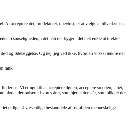
. At acceptere det, ureflekteret, ubevidst, er at vælge at blive kynisk,
heden, i sanseligheden, i det håb der ligger i det helt enkle at trække
ede død og ødelæggelse. Og nej, jeg ved ikke, hvordan vi skal ændre det
en rank.
finder os. Vi er nødt til at acceptere døden, acceptere smerten, tabet,
m blodet der pulserer i vores årer, som hjertet der slår, som blikket der
eriet er lige så væsentlige bestanddele af os, af den menneskelige