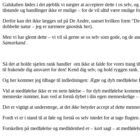
Galskaben fødes i det øjeblik vi nægter at acceptere dette i os selv, o
tilstande og handlinger ikke er mulige – for de vil altid være mulige 
Derfor kan det ikke lægges ud på De Andre, uanset hvilken form “De An
dobbelte natur – jeg er nærmere gnostisk her).
Men vi har glemt dette – vi vil så gerne se os selv som gode, og de a
Samarkand .
Så det at holde sjælen rank handler om ikke at falde for vores trang t
til frakende dig ansvaret for den! Kend dig selv, og hold ryggen rank. 
Og her kommer jeg tilbage til indledningen: Ægte og dyb medfølelse fo
Vid at medfølelse ikke er en nem følelse – for dyb medfølelse kommer 
menneske rummer, kun ved at forstå dybet i din egen menneskelige – 
Det er vigtigt at understrege, at det
ikke
betyder accept af dette menneske
Fordi vi er i stand til at føle og forstå os selv istedet for at tage flugten.
Forskellen på medfølelse og medlidenhed er – kort sagt – at medfølel