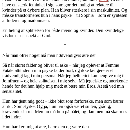
have en stærk feminitet i sig, som gør det muligt at relatere til
kvinder på et dybere plan. Han bliver stærkere i sin maskulinitet. Og
måske transformeres hun i hans psyke – til Sophia – som er syntesen
af luderen og madonnaen.
En heling af splittelsen for både mænd og kvinder. Den kvindelige
visdom – et aspekt af Gud.
*
Når man ofrer noget må man nødvendigvis ære det.
Så når sløret falder og bliver til aske – når jeg oplever at Femme
Fatale-attituden i min psyke falder bort, og ikke længere er et
nødvendigt lag i min persona. Når jeg helhjertet kan hengive mig til
Jomfruen – og hele splittelsen i mig selv. Må jeg elske og anerkende
hende for det hun hjalp mig med; at bære min Eros. At stå ved min
sensualitet.
Hun har tjent mig godt – ikke blot som forføreske, men som bærer
af ild. Som styrke. Og ja, hun har også været sulten, grådig,
krævende sin ret. Men nu må hun på bålet, og flammen må skærmes
i det indre.
Hun har lært mig at ære, bære den og være den.