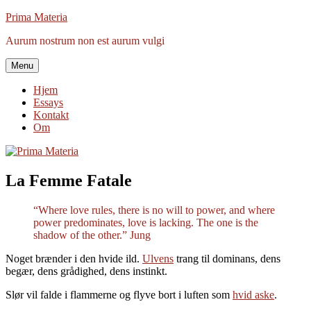
Videre
Prima Materia
til
Aurum nostrum non est aurum vulgi
indhold
Menu
Hjem
Essays
Kontakt
Om
La Femme Fatale
“Where love rules, there is no will to power, and where
power predominates, love is lacking. The one is the
shadow of the other.” Jung
Noget brænder i den hvide ild.
Ulvens
trang til dominans, dens
begær, dens grådighed, dens instinkt.
Slør vil falde i flammerne og flyve bort i luften som
hvid aske
.