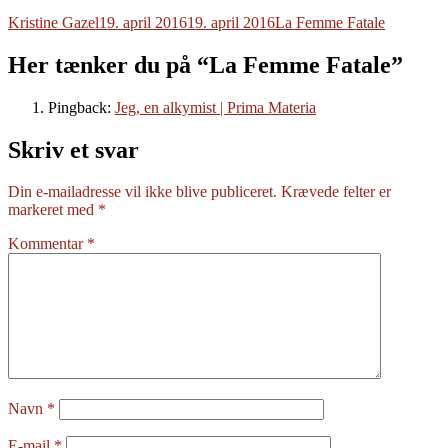
Forfatter
Udgivet
Tags
Kristine Gazel
19. april 2016
19. april 2016
La Femme Fatale
Her tænker du på “La Femme Fatale”
Pingback:
Jeg, en alkymist | Prima Materia
Skriv et svar
Din e-mailadresse vil ikke blive publiceret.
Krævede felter er
markeret med
*
Kommentar
*
Navn
*
E-mail
*