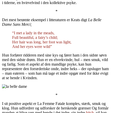
i tiderne, en hvirvelvind i den kollektive psyke.
*
Det mest berømte eksempel i litteraturen er Keats digt
La Belle
Dame Sans Merci;
“I met a lady in the meads,
Full beautiful, a fairy’s child;
Her hair was long, her foot was light,
And her eyes were wild”
Hun forfører ridderen med sine kys og fører ham i den sidste søvn
med den sidste drøm. Hun er en elverkvinde, hul – men smuk, vild
og farlig. Som et aspekt af den mandlige psyke, kan hun
repræsentere den forræderiske onde, indre heks – der opsluger ham
– man eateren – som han må tage et indre opgør med for ikke evigt
at se hende i Kvinden.
*
I sit positive aspekt er La Femme Fatale komples, stærk, smuk og
klog. Hun udfordrer og udforsker de herskende grænser Og formår
manden at blive ven med hende i det indre, sin indre
bitch
, vil han