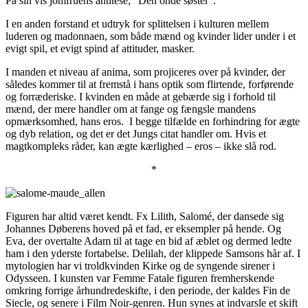
På sin vis jomfruens antitese; “Den onde søster”.
I en anden forstand et udtryk for splittelsen i kulturen mellem
luderen og madonnaen, som både mænd og kvinder lider under i et
evigt spil, et evigt spind af attituder, masker.
I manden et niveau af anima, som projiceres over på kvinder, der
således kommer til at fremstå i hans optik som flirtende, forførende
og forræderiske. I kvinden en måde at gebærde sig i forhold til
mænd, der mere handler om at fange og fængsle mandens
opmærksomhed, hans eros. I begge tilfælde en forhindring for ægte
og dyb relation, og det er det Jungs citat handler om. Hvis et
magtkompleks råder, kan ægte kærlighed – eros – ikke slå rod.
*
Figuren har altid været kendt. Fx Lilith, Salomé, der dansede sig
Johannes Døberens hoved på et fad, er eksempler på hende. Og
Eva, der overtalte Adam til at tage en bid af æblet og dermed ledte
ham i den yderste fortabelse. Delilah, der klippede Samsons hår af. I
mytologien har vi troldkvinden Kirke og de syngende sirener i
Odysseen. I kunsten var Femme Fatale figuren fremherskende
omkring forrige århundredeskifte, i den periode, der kaldes Fin de
Siecle, og senere i Film Noir-genren. Hun synes at indvarsle et skift