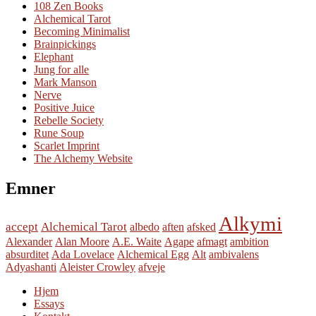
108 Zen Books
Alchemical Tarot
Becoming Minimalist
Brainpickings
Elephant
Jung for alle
Mark Manson
Nerve
Positive Juice
Rebelle Society
Rune Soup
Scarlet Imprint
The Alchemy Website
Emner
Alkymi
accept
Alchemical Tarot
albedo
aften
afsked
Alexander
Alan Moore
A.E. Waite
Agape
afmagt
ambition
absurditet
Ada Lovelace
Alchemical Egg
Alt
ambivalens
Adyashanti
Aleister Crowley
afveje
Hjem
Essays