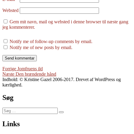
Websted
Gem mit navn, mail og websted i denne browser til næste gang
jeg kommenterer.
Notify me of follow-up comments by email.
Notify me of new posts by email.
Indlægsnavigation
Forrige
Forrige
Jomfruens ild
Næste
indlæg:
Næste
Den brændende hånd
indlæg:
Indhold: © Kristine Gazel 2006-2017. Drevet af WordPress og
kærlighed.
Søg
Søg
Søg
efter:
Links