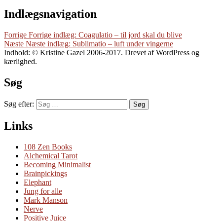
Indlægsnavigation
Forrige
Forrige indlæg:
Coagulatio – til jord skal du blive
Næste
Næste indlæg:
Sublimatio – luft under vingerne
Indhold: © Kristine Gazel 2006-2017. Drevet af WordPress og
kærlighed.
Søg
Søg efter:
Søg
Links
108 Zen Books
Alchemical Tarot
Becoming Minimalist
Brainpickings
Elephant
Jung for alle
Mark Manson
Nerve
Positive Juice