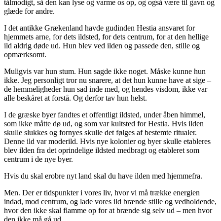
tålmodigt, så den kan lyse og varme os op, og også være til gavn og
glæde for andre.
I det antikke Grækenland havde gudinden Hestia ansvaret for
hjemmets arne, for dets ildsted, for dets centrum, for at den hellige
ild aldrig døde ud. Hun blev ved ilden og passede den, stille og
opmærksomt.
Muligvis var hun stum. Hun sagde ikke noget. Måske kunne hun
ikke. Jeg personligt tror nu snarere, at det hun kunne have at sige –
de hemmeligheder hun sad inde med, og hendes visdom, ikke var
alle beskåret at forstå. Og derfor tav hun helst.
I de græske byer fandtes et offentligt ildsted, under åben himmel,
som ikke måtte dø ud, og som var kultsted for Hestia. Hvis ilden
skulle slukkes og fornyes skulle det følges af bestemte ritualer.
Denne ild var moderild. Hvis nye kolonier og byer skulle etableres
blev ilden fra det oprindelige ildsted medbragt og etableret som
centrum i de nye byer.
Hvis du skal erobre nyt land skal du have ilden med hjemmefra.
Men. Der er tidspunkter i vores liv, hvor vi må trække energien
indad, mod centrum, og lade vores ild brænde stille og vedholdende,
hvor den ikke skal flamme op for at brænde sig selv ud – men hvor
den ikke må gå ud.