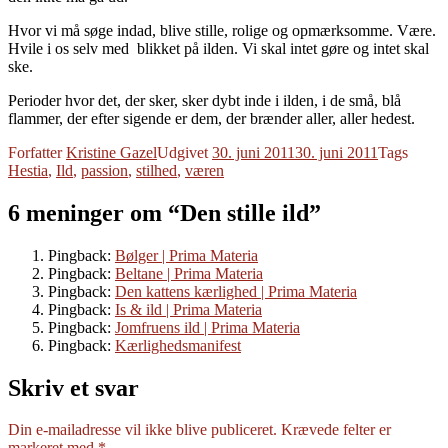
Hvor vi må søge indad, blive stille, rolige og opmærksomme. Være.
Hvile i os selv med blikket på ilden. Vi skal intet gøre og intet skal
ske.
Perioder hvor det, der sker, sker dybt inde i ilden, i de små, blå
flammer, der efter sigende er dem, der brænder aller, aller hedest.
Forfatter
Kristine Gazel
Udgivet
30. juni 2011
30. juni 2011
Tags
Hestia
,
Ild
,
passion
,
stilhed
,
væren
6 meninger om “Den stille ild”
Pingback:
Bølger | Prima Materia
Pingback:
Beltane | Prima Materia
Pingback:
Den kattens kærlighed | Prima Materia
Pingback:
Is & ild | Prima Materia
Pingback:
Jomfruens ild | Prima Materia
Pingback:
Kærlighedsmanifest
Skriv et svar
Din e-mailadresse vil ikke blive publiceret.
Krævede felter er
markeret med
*