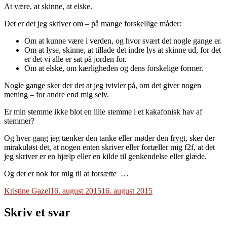
At være, at skinne, at elske.
Det er det jeg skriver om – på mange forskellige måder:
Om at kunne være i verden, og hvor svært det nogle gange er.
Om at lyse, skinne, at tillade det indre lys at skinne ud, for det
er det vi alle er sat på jorden for.
Om at elske, om kærligheden og dens forskelige former.
Nogle gange sker der det at jeg tvivler på, om det giver nogen
mening – for andre end mig selv.
Er min stemme ikke blot en lille stemme i et kakafonisk hav af
stemmer?
Og hver gang jeg tænker den tanke eller møder den frygt, sker der
mirakuløst det, at nogen enten skriver eller fortæller mig f2f, at det
jeg skriver er en hjælp eller en kilde til genkendelse eller glæde.
Og det er nok for mig til at forsætte …
Forfatter
Udgivet
Kristine Gazel
16. august 2015
16. august 2015
Skriv et svar