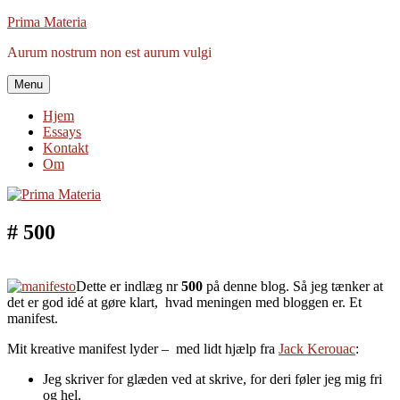
Videre
Prima Materia
til
Aurum nostrum non est aurum vulgi
indhold
Menu
Hjem
Essays
Kontakt
Om
# 500
Dette er indlæg nr
500
på denne blog. Så jeg tænker at
det er god idé at gøre klart, hvad meningen med bloggen er. Et
manifest.
Mit kreative manifest lyder – med lidt hjælp fra
Jack Kerouac
:
Jeg skriver for glæden ved at skrive, for deri føler jeg mig fri
og hel.