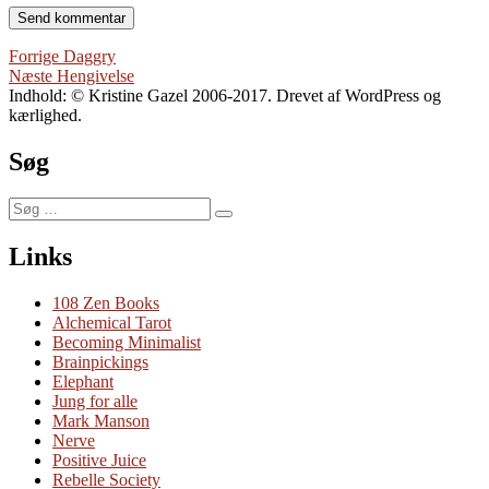
Indlægsnavigation
Forrige
Forrige
Daggry
Næste
indlæg:
Næste
Hengivelse
indlæg:
Indhold: © Kristine Gazel 2006-2017. Drevet af WordPress og
kærlighed.
Søg
Søg
Søg
efter:
Links
108 Zen Books
Alchemical Tarot
Becoming Minimalist
Brainpickings
Elephant
Jung for alle
Mark Manson
Nerve
Positive Juice
Rebelle Society